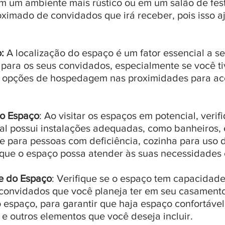
em um ambiente mais rústico ou em um salão de fes
mado de convidados que irá receber, pois isso aju
o:
A localização do espaço é um fator essencial a se
so para os seus convidados, especialmente se você t
há opções de hospedagem nas proximidades para a
do Espaço
: Ao visitar os espaços em potencial, verif
ocal possui instalações adequadas, como banheiros
ade para pessoas com deficiência, cozinha para uso 
e que o espaço possa atender às suas necessidades 
e do Espaço
: Verifique se o espaço tem capacidade
onvidados que você planeja ter em seu casament
espaço, para garantir que haja espaço confortáve
 e outros elementos que você deseja incluir.